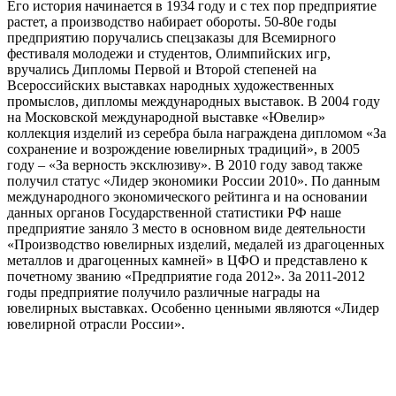
Его история начинается в 1934 году и с тех пор предприятие
растет, а производство набирает обороты. 50-80е годы
предприятию поручались спецзаказы для Всемирного
фестиваля молодежи и студентов, Олимпийских игр,
вручались Дипломы Первой и Второй степеней на
Всероссийских выставках народных художественных
промыслов, дипломы международных выставок. В 2004 году
на Московской международной выставке «Ювелир»
коллекция изделий из серебра была награждена дипломом «За
сохранение и возрождение ювелирных традиций», в 2005
году – «За верность эксклюзиву». В 2010 году завод также
получил статус «Лидер экономики России 2010». По данным
международного экономического рейтинга и на основании
данных органов Государственной статистики РФ наше
предприятие заняло 3 место в основном виде деятельности
«Производство ювелирных изделий, медалей из драгоценных
металлов и драгоценных камней» в ЦФО и представлено к
почетному званию «Предприятие года 2012». За 2011-2012
годы предприятие получило различные награды на
ювелирных выставках. Особенно ценными являются «Лидер
ювелирной отрасли России».