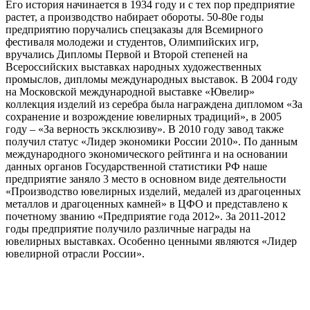
Его история начинается в 1934 году и с тех пор предприятие
растет, а производство набирает обороты. 50-80е годы
предприятию поручались спецзаказы для Всемирного
фестиваля молодежи и студентов, Олимпийских игр,
вручались Дипломы Первой и Второй степеней на
Всероссийских выставках народных художественных
промыслов, дипломы международных выставок. В 2004 году
на Московской международной выставке «Ювелир»
коллекция изделий из серебра была награждена дипломом «За
сохранение и возрождение ювелирных традиций», в 2005
году – «За верность эксклюзиву». В 2010 году завод также
получил статус «Лидер экономики России 2010». По данным
международного экономического рейтинга и на основании
данных органов Государственной статистики РФ наше
предприятие заняло 3 место в основном виде деятельности
«Производство ювелирных изделий, медалей из драгоценных
металлов и драгоценных камней» в ЦФО и представлено к
почетному званию «Предприятие года 2012». За 2011-2012
годы предприятие получило различные награды на
ювелирных выставках. Особенно ценными являются «Лидер
ювелирной отрасли России».