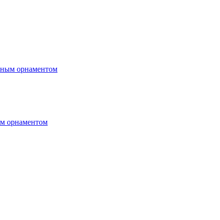
чным орнаментом
им орнаментом