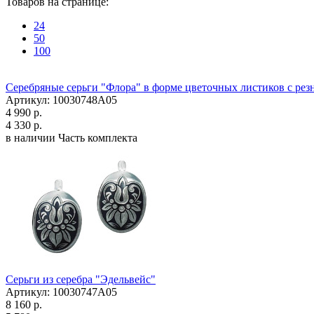
Товаров на странице:
24
50
100
Серебряные серьги "Флора" в форме цветочных листиков с ре
Артикул: 10030748А05
4 990 р.
4 330 р.
в наличии
Часть комплекта
Серьги из серебра "Эдельвейс"
Артикул: 10030747А05
8 160 р.