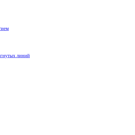
тием
зогнутых линий