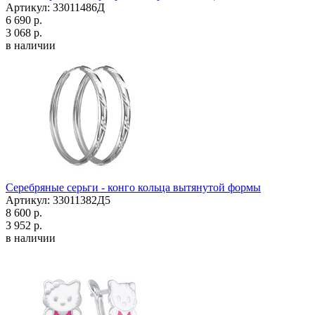
Артикул: 33011486Д
6 690 р.
3 068 р.
в наличии
Серебряные серьги - конго кольца вытянутой формы
Артикул: 33011382Д5
8 600 р.
3 952 р.
в наличии