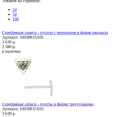
Товаров на странице:
24
50
100
Серебряные серьги - пусеты с чернением в форме квадрата
Артикул: 10030833А05
3 630 р.
2 580 р.
в наличии
Серебряные серьги - пусеты в форме треугольника
Артикул: 10030835А05
3 630 р.