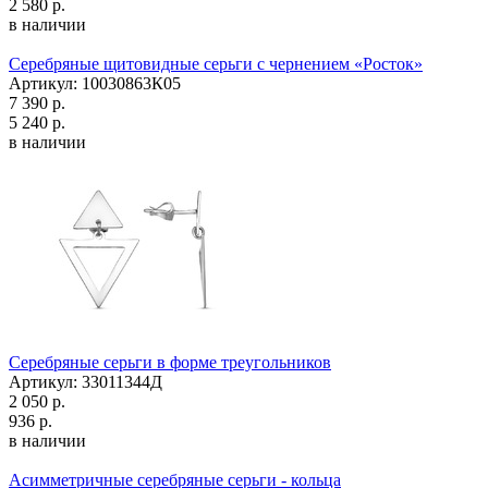
2 580 р.
в наличии
Серебряные щитовидные серьги с чернением «Росток»
Артикул: 10030863К05
7 390 р.
5 240 р.
в наличии
Серебряные серьги в форме треугольников
Артикул: 33011344Д
2 050 р.
936 р.
в наличии
Асимметричные серебряные серьги - кольца