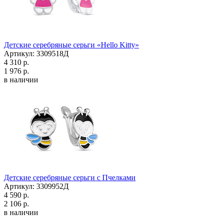
Детские серебряные серьги «Hello Kitty»
Артикул: 3309518Д
4 310 р.
1 976 р.
в наличии
Детские серебряные серьги с Пчелками
Артикул: 3309952Д
4 590 р.
2 106 р.
в наличии