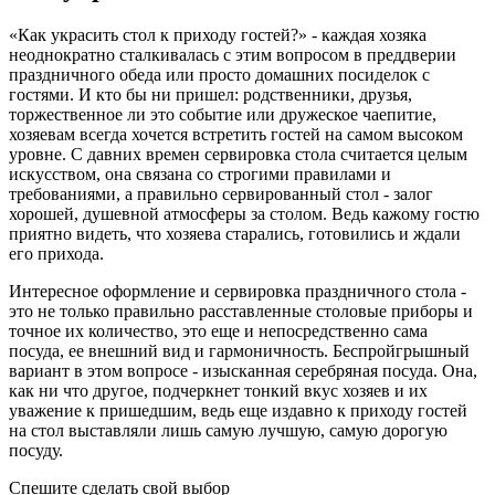
«Как украсить стол к приходу гостей?» - каждая хозяка
неоднократно сталкивалась с этим вопросом в преддверии
праздничного обеда или просто домашних посиделок с
гостями. И кто бы ни пришел: родственники, друзья,
торжественное ли это событие или дружеское чаепитие,
хозяевам всегда хочется встретить гостей на самом высоком
уровне. С давних времен сервировка стола считается целым
искусством, она связана со строгими правилами и
требованиями, а правильно сервированный стол - залог
хорошей, душевной атмосферы за столом. Ведь кажому гостю
приятно видеть, что хозяева старались, готовились и ждали
его прихода.
Интересное оформление и сервировка праздничного стола -
это не только правильно расставленные столовые приборы и
точное их количество, это еще и непосредственно сама
посуда, ее внешний вид и гармоничность. Беспройгрышный
вариант в этом вопросе - изысканная серебряная посуда. Она,
как ни что другое, подчеркнет тонкий вкус хозяев и их
уважение к пришедшим, ведь еще издавно к приходу гостей
на стол выставляли лишь самую лучшую, самую дорогую
посуду.
Спешите сделать свой выбор