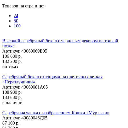
Товаров на странице:
24
50
100
Высокий серебряный бокал с черневым декором на тонкой
ножке
Артикул: 40060069Е05
186 630 р.
132 200 р.
на заказ
Серебряный бокал с птицами на цветочных ветках
«Неразлучники»
Артикул: 40060081А05
188 930 р.
133 830 р.
в наличии
Серебряная чашка с изображением Кошки «Мурлыка»
Артикул: 40080046Д05
87 100 р.