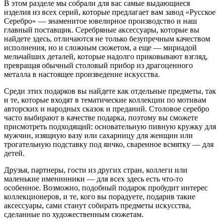
В этом разделе мы собрали для вас самые выдающиеся
изделия из всех серий, которые предлагает вам завод «Русское
Серебро» — знаменитое ювелирное производство и наш
главный поставщик. Серебряные аксессуары, которые вы
найдете здесь, отличаются не только безупречным качеством
исполнения, но и сложным сюжетом, а еще — мириадой
мельчайших деталей, которые надолго приковывают взгляд,
превращая обычный столовый прибор из драгоценного
металла в настоящее произведение искусства.
Среди этих подарков вы найдете как отдельные предметы, так
и те, которые входят в тематические коллекции по мотивам
авторских и народных сказок и преданий. Столовое серебро
часто выбирают в качестве подарка, поэтому вы сможете
присмотреть подходящий: основательную пивную кружку для
мужчин, изящную вазу или сахарницу для женщин или
трогательную подставку под яичко, сваренное всмятку — для
детей.
Друзья, партнеры, гости из других стран, коллеги или
маленькие именинники — для всех здесь есть что-то
особенное. Возможно, подобный подарок пробудит интерес
коллекционеров, и те, кого вы порадуете, подарив такие
аксессуары, сами станут собирать предметы искусства,
сделанные по художественным сюжетам.