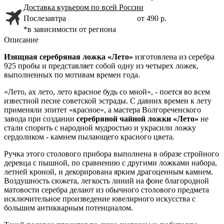
Доставка курьером по всей России
Послезавтра
от 490 р.
*в зависимости от региона
Описание
Изящная серебряная ложка «Лето»
изготовлена из серебра
925 пробы и представляет собой одну из четырех ложек,
выполненных по мотивам времен года.
«Лето, ах лето, лето красное будь со мной», - поется во всем
известной песне советской эстрады. С давних времен к лету
применяли эпитет «красное», а мастера Волгореченского
завода при создании
серебряной
чайной ложки «Лето»
не
стали спорить с народной мудростью и украсили ложку
сердоликом - камнем пылающего красного цвета.
Ручка этого столового прибора выполнена в образе стройного
деревца с пышной, по сравнению с другими ложками набора,
летней кроной, и декорирована ярким драгоценным камнем.
Воздушность сюжета, легкость линий на фоне благородной
матовости серебра делают из обычного столового предмета
исключительное произведение ювелирного искусства с
большим антикварным потенциалом.