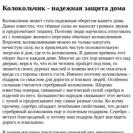
Колокольчик - надежная защита дома
Колокольчик может стать надежным оберегом вашего дома.
Давно известно, что тёмные силы не выносят громких звуков
и предпочитают тишину. Поэтому люди научились отпугивать
их с помощью звонкого перелива обычных колокольчиков.
Впрочем, колокольчиками можно не только напугать
нечистую силу, но и привлекать чистую положительную
энергию в дом, где есть колокольчик. В давние времена этот
оберег был в каждом доме. Многие до сих пор вешают его над
дверью, веря в то, что если человек пройдет под ним, то
лишится своих дурных мыслей и хозяева могут не опасаться
вреда со стороны своего гостя. Именно поэтому колокольчик -
подарок со смыслом для дорогих и близких людей. Особенно
сильным считается серебряный колокольчик. Широко
известны поверья, связанные с магической силой серебра и
изделий из него. Большинство народов связывают этот металл
с луной и предписывают ему самые разные силы. Ко всему
прочему, серебро обладает лечебными свойствами, что делает
серебряный колокольчик еще и полезным подарком. Серебро –
металл благородный, и потому ваш подарок будет выглядеть
дорого и изысканно.
В нашем магазине представлен широкий ряд декоративных