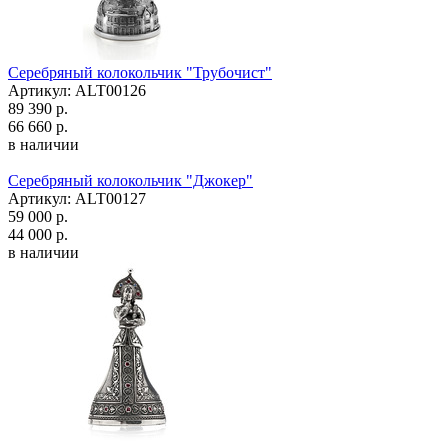
Серебряный колокольчик "Трубочист"
Артикул: ALT00126
89 390 р.
66 660 р.
в наличии
Серебряный колокольчик "Джокер"
Артикул: ALT00127
59 000 р.
44 000 р.
в наличии