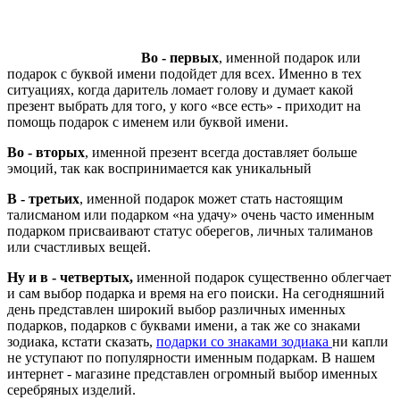
Во - первых
, именной подарок или
подарок с буквой имени подойдет для всех. Именно в тех
ситуациях, когда даритель ломает голову и думает какой
презент выбрать для того, у кого «все есть» - приходит на
помощь подарок с именем или буквой имени.
Во - вторых
, именной презент всегда доставляет больше
эмоций, так как воспринимается как уникальный
В - третьих
, именной подарок может стать настоящим
талисманом или подарком «на удачу» очень часто именным
подарком присваивают статус оберегов, личных талиманов
или счастливых вещей.
Ну и в - четвертых,
именной подарок существенно облегчает
и сам выбор подарка и время на его поиски. На сегодняшний
день представлен широкий выбор различных именных
подарков, подарков с буквами имени, а так же со знаками
зодиака, кстати сказать,
подарки со знаками зодиака
ни капли
не уступают по популярности именным подаркам. В нашем
интернет - магазине представлен огромный выбор именных
серебряных изделий.