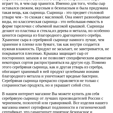
играет то, в чем сыр хранится. Именно для того, чтобы сыр
оставался свежим, вкусным и безопасным и была придумана
такая вещь, как сырница. Сырница - это предмет столовой
утвари чем - то схожая с масленкой. Она имеет разнообразные
виды, но классическая сырница - это небольшая емкость в
форме тарелочки с объемной высокой крышкой. Сырницы
делают из пластика и стекла,из дерева и металла, но особенно
ценится сырница из благородного драгоценного серебра.
Хранение сыра в серебряной сырнице намного лучше, чем
хранение в пленке или бумаге, так как внутри создается
нужная влажность. Продукт не засыхает, не заветривается, не
покрывается плесенью. Крышка защищает сыр от
посторонних запахов и не позволяет специфическим ароматам
некоторых сортов распространяться на другую еду. Помимо
этого серебряная сырница, как и другая утварь из серебра,
обогащает хранимый в ней продукт целебными ионами
благородного металла и уничтожает вредные бактерии.
Серебряная сырница прекрасно справляется не только с
сохранностью продукта, но и украшает собой стол.
В нашем интернет магазине Вы можете купить для себя
серебряную сырницу от лучших производителей России с
чернением, позолотой или гравировкой. Все изделия нашего
магазина имеют сертификат подлинности и гигиенический
сертификат, что гарантирует приятное безопасное и