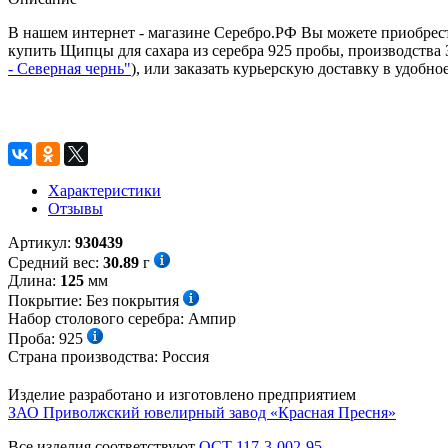
В нашем интернет - магазине Серебро.РФ Вы можете приобрест
купить Щипцы для сахара из серебра 925 пробы, производств
- Северная чернь"
), или заказать курьерскую доставку в удобно
Характеристики
Отзывы
Артикул:
930439
Средний вес:
30.89
г
Длина:
125
мм
Покрытие:
Без покрытия
Набор столового серебра:
Ампир
Проба:
925
Страна производства:
Россия
Изделие разработано и изготовлено предприятием
ЗАО Приволжский ювелирный завод «Красная Пресня»
Все изделия соответствуют
ОСТ 117-3-002-95