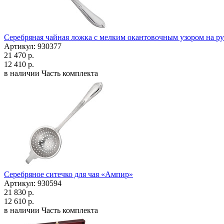
Серебряная чайная ложка с мелким окантовочным узором на р
Артикул: 930377
21 470 р.
12 410 р.
в наличии
Часть комплекта
Серебряное ситечко для чая «Ампир»
Артикул: 930594
21 830 р.
12 610 р.
в наличии
Часть комплекта