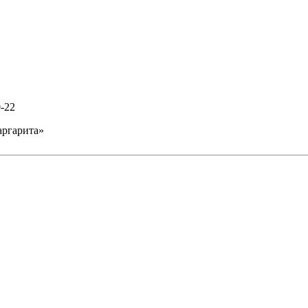
0-22
аргарита»