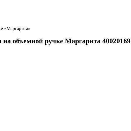
ке «Маргарита»
м на объемной ручке Маргарита 4002016