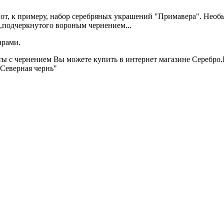
т, к примеру, набор серебряных украшений "Примавера". Необы
,подчеркнутого вороным чернением...
арами.
 с чернением Вы можете купить в интернет магазине Серебро.Р
"Северная чернь"