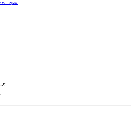
имавера»
0-22
»