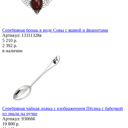
Серебряная брошь в виде Совы с яшмой и фианитами
Артикул: 13311328я
5 210 р.
2 392 р.
в наличии
Серебряная чайная ложка с изображением Пёсика с бабочкой
из эмали на ручке
Артикул: 930666
19 800 р.