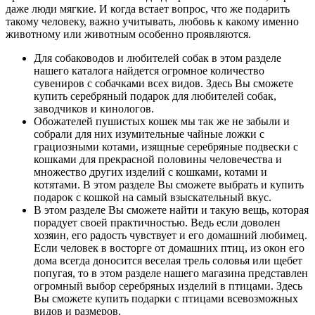
даже люди мягкие. И когда встает вопрос, что же подарить
такому человеку, важно учитывать, любовь к какому именно
животному или животным особенно проявляются.
Для собаководов и любителей собак в этом разделе
нашего каталога найдется огромное количество
сувениров с собачками всех видов. Здесь Вы сможете
купить серебряный подарок для любителей собак,
заводчиков и кинологов.
Обожателей пушистых кошек мы так же не забыли и
собрали для них изумительные чайные ложки с
грациозными котами, изящные серебряные подвески с
кошками для прекрасной половины человечества и
множество других изделий с кошками, котами и
котятами. В этом разделе Вы сможете выбрать и купить
подарок с кошкой на самый взыскательный вкус.
В этом разделе Вы сможете найти и такую вещь, которая
порадует своей практичностью. Ведь если доволен
хозяин, его радость чувствует и его домашний любимец.
Если человек в восторге от домашних птиц, из окон его
дома всегда доносится веселая трель соловья или щебет
попугая, то в этом разделе нашего магазина представлен
огромный выбор серебряных изделий в птицами. Здесь
Вы сможете купить подарки с птицами всевозможных
видов и размеров.