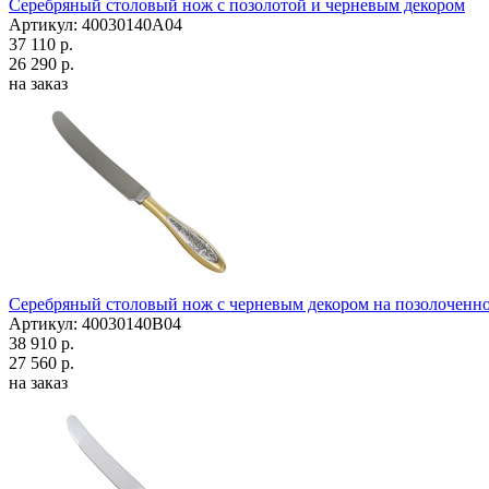
Серебряный столовый нож с позолотой и черневым декором
Артикул: 40030140А04
37 110 р.
26 290 р.
на заказ
Серебряный столовый нож с черневым декором на позолоченно
Артикул: 40030140В04
38 910 р.
27 560 р.
на заказ