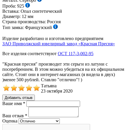
Металл:
Серебро
Проба:
925
Вставка:
Опал синтетический
Диаметр:
12
мм
Страна производства:
Россия
Тип замка:
Французский
Изделие разработано и изготовлено предприятием
ЗАО Приволжский ювелирный завод «Красная Пресня»
Все изделия соответствуют
ОСТ 117-3-002-95
"Красная пресня" производит эти серьги из латуни с
посеребрением. В этом можно убедиться на их официальном
сайте. Стоят они в интернет-магазинах (я видела в двух)
)менее 500 рублей. Ставлю "отлично"! )
Татьяна
23 октября 2020
Добавить отзыв
Ваше имя
*
Ваш отзыв
*
Оценка