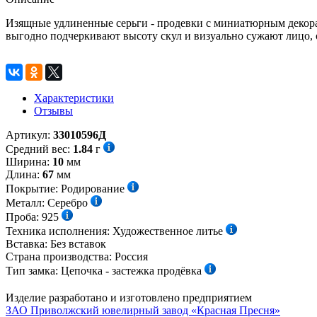
Изящные удлиненные серьги - продевки с миниатюрным декора
выгодно подчеркивают высоту скул и визуально сужают лицо, о
Характеристики
Отзывы
Артикул:
33010596Д
Средний вес:
1.84
г
Ширина:
10
мм
Длина:
67
мм
Покрытие:
Родирование
Металл:
Серебро
Проба:
925
Техника исполнения:
Художественное литье
Вставка:
Без вставок
Страна производства:
Россия
Тип замка:
Цепочка - застежка продёвка
Изделие разработано и изготовлено предприятием
ЗАО Приволжский ювелирный завод «Красная Пресня»