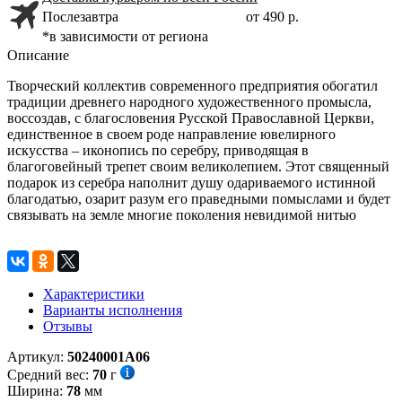
Послезавтра
от 490 р.
*в зависимости от региона
Описание
Творческий коллектив современного предприятия обогатил
традиции древнего народного художественного промысла,
воссоздав, с благословения Русской Православной Церкви,
единственное в своем роде направление ювелирного
искусства – иконопись по серебру, приводящая в
благоговейный трепет своим великолепием. Этот священный
подарок из серебра наполнит душу одариваемого истинной
благодатью, озарит разум его праведными помыслами и будет
связывать на земле многие поколения невидимой нитью
Характеристики
Варианты исполнения
Отзывы
Артикул:
50240001А06
Средний вес:
70
г
Ширина:
78
мм